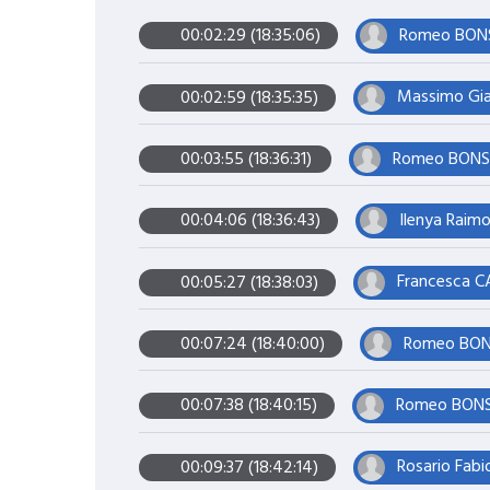
Romeo BONSI
00:02:29 (18:35:06)
Massimo Gia
00:02:59 (18:35:35)
Romeo BONSIG
00:03:55 (18:36:31)
Ilenya Rai
00:04:06 (18:36:43)
Francesca C
00:05:27 (18:38:03)
Romeo BONS
00:07:24 (18:40:00)
Romeo BONSI
00:07:38 (18:40:15)
Rosario Fabi
00:09:37 (18:42:14)