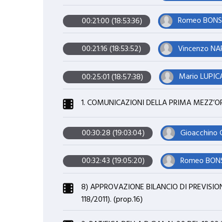
Romeo BONSIG
00:21:00 (18:53:36)
Vincenzo NAR
00:21:16 (18:53:52)
Mario LUPICA
00:25:01 (18:57:38)
1. COMUNICAZIONI DELLA PRIMA MEZZ’O
Gioacchino
00:30:28 (19:03:04)
Romeo BONSI
00:32:43 (19:05:20)
8) APPROVAZIONE BILANCIO DI PREVISIONE
118/2011). (prop.16)