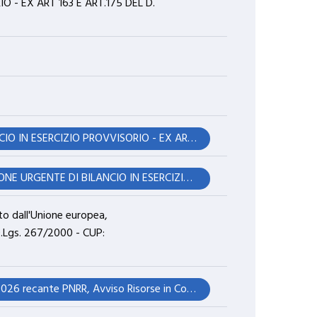
O - EX ART 163 E ART.175 DEL D.
2. RATIFICA DELLA D.G.M. N. 20 DEL 19.02.2026 VARIAZIONE URGENTE DI BILANCIO IN ESERCIZIO PROVVISORIO - EX ART 163 E ART.175 DEL D. LGS.VO N. 267 DEL 2000 (TUEL) CONSULTAZIONI REFERENDARIE DEL 22 E 23 MARZO 2026. (prop.23)
Immediata eseguibilità 2. RATIFICA DELLA D.G.M. N. 20 DEL 19.02.2026 VARIAZIONE URGENTE DI BILANCIO IN ESERCIZIO PROVVISORIO - EX ART 163 E ART.175 DEL D. LGS.VO N. 267 DEL 2000 (TUEL) CONSULTAZIONI REFERENDARIE DEL 22 E 23 MARZO 2026. (prop.23)
to dall'Unione europea,
 D.Lgs. 267/2000 - CUP:
Autorizzazione prelievo: 3)Ratifica delibera di Giunta comunale n. 15 del 04/02/2026 recante PNRR, Avviso Risorse in Comune Finanziato dall'Unione europea, NextGenerationEU, Variazione urgente di bilancio in esercizio provvisorio ai sensi dellart. 175, comma 4, del D.Lgs. 267/2000 - CUP: H54J25000840006