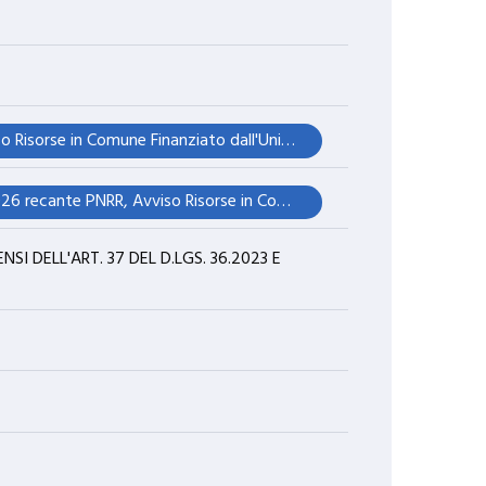
3)Ratifica delibera di Giunta comunale n. 15 del 04/02/2026 recante PNRR, Avviso Risorse in Comune Finanziato dall'Unione europea, NextGenerationEU, Variazione urgente di bilancio in esercizio provvisorio ai sensi dellart. 175, comma 4, del D.Lgs. 267/2000 - CUP: H54J25000840006
Immediata eseguibilità 3)Ratifica delibera di Giunta comunale n. 15 del 04/02/2026 recante PNRR, Avviso Risorse in Comune Finanziato dall'Unione europea, NextGenerationEU, Variazione urgente di bilancio in esercizio provvisorio ai sensi dellart. 175, comma 4, del D.Lgs. 267/2000 - CUP: H54J25000840006
 DELL'ART. 37 DEL D.LGS. 36.2023 E