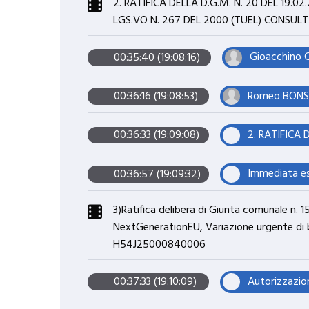
2. RATIFICA DELLA D.G.M. N. 20 DEL 19.0
LGS.VO N. 267 DEL 2000 (TUEL) CONSULT
Gioacchino
00:35:40 (19:08:16)
Romeo BONSIG
00:36:16 (19:08:53)
00:36:33 (19:09:08)
00:36:57 (19:09:32)
3)Ratifica delibera di Giunta comunale n.
NextGenerationEU, Variazione urgente di bi
H54J25000840006
00:37:33 (19:10:09)