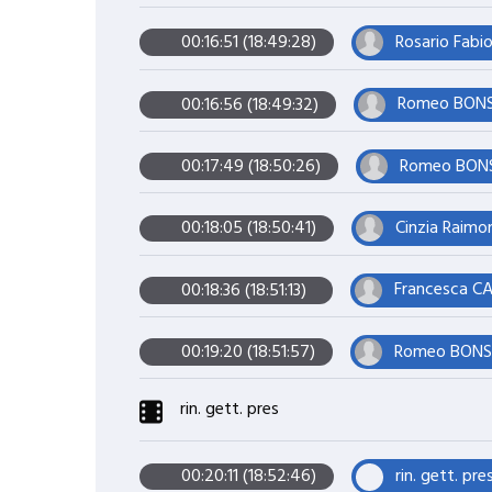
Rosario Fabio
00:16:51 (18:49:28)
Romeo BONSI
00:16:56 (18:49:32)
Romeo BONSI
00:17:49 (18:50:26)
Cinzia Raimo
00:18:05 (18:50:41)
Francesca C
00:18:36 (18:51:13)
Romeo BONSIG
00:19:20 (18:51:57)
rin. gett. pres
rin. gett. pre
00:20:11 (18:52:46)