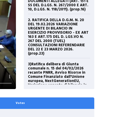
DOCUMENTI ALLEGATI (ART. 151 E
SS DEL D.LGS. N. 267/2000 E ART.
10, D.LGS. N. 118/2011). (prop.16)
2. RATIFICA DELLA D.G.M. N. 20
DEL 19.02.2026 VARIAZIONE
URGENTE DI BILANCIO IN
ESERCIZIO PROVVISORIO - EX ART
163 E ART.175 DEL D. LGS.VO N.
267 DEL 2000 (TUEL)
CONSULTAZIONI REFERENDARIE
DEL 22 E 23 MARZO 2026.
(prop.23)
3)Ratifica delibera di Giunta
comunale n. 15 del 04/02/2026
recante PNRR, Avviso Risorse in
Comune Finanziato dall'Unione
europea, NextGenerationEU,
Variazione urgente di bilancio in
esercizio provvisorio ai sensi
dellart. 175, comma 4, del D.Lgs.
267/2000 - CUP:
H54J25000840006
Votes
4) APPROVAZIONE PROGRAMMA
TRIENNALE OO.PP. 2026/2028 ED